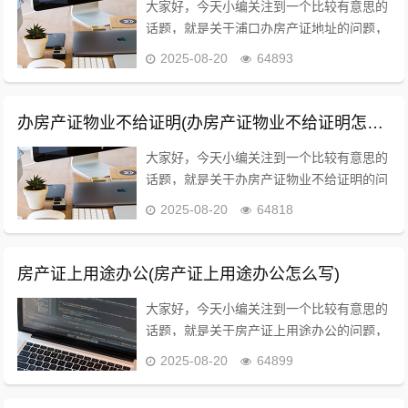
大家好，今天小编关注到一个比较有意思的
话题，就是关于浦口办房产证地址的问题，
于是小编就整理了2个相关介绍浦口办房产
2025-08-20
64893
证地址的解答，让我们一起看看吧。南京市
浦口哪里可以办健康证？浦口就业证如何办
理？南京市...
办房产证物业不给证明(办房产证物业不给证明怎么办)
大家好，今天小编关注到一个比较有意思的
话题，就是关于办房产证物业不给证明的问
题，于是小编就整理了4个相关介绍办房产
2025-08-20
64818
证物业不给证明的解答，让我们一起看看
吧。法院让开满一年居住证明但是社区和派
出所不给开怎...
房产证上用途办公(房产证上用途办公怎么写)
大家好，今天小编关注到一个比较有意思的
话题，就是关于房产证上用途办公的问题，
于是小编就整理了3个相关介绍房产证上用
2025-08-20
64899
途办公的解答，让我们一起看看吧。请问产
权证上设计用途为办公和住宅有何区别？住