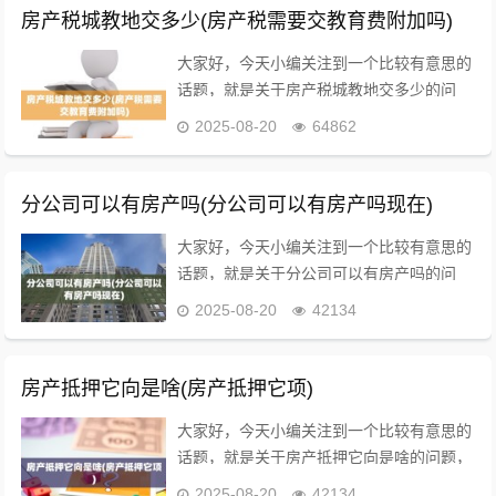
宅可以用做...
房产税城教地交多少(房产税需要交教育费附加吗)
大家好，今天小编关注到一个比较有意思的
话题，就是关于房产税城教地交多少的问
题，于是小编就整理了2个相关介绍房产税
2025-08-20
64862
城教地交多少的解答，让我们一起看看吧。
100平方房产税应该缴纳多少钱？购买土地
自建房屋如...
分公司可以有房产吗(分公司可以有房产吗现在)
大家好，今天小编关注到一个比较有意思的
话题，就是关于分公司可以有房产吗的问
题，于是小编就整理了1个相关介绍分公司
2025-08-20
42134
可以有房产吗的解答，让我们一起看看吧。
房地产开发总公司拿地,分公司开发需要办
理什么手续？...
房产抵押它向是啥(房产抵押它项)
大家好，今天小编关注到一个比较有意思的
话题，就是关于房产抵押它向是啥的问题，
于是小编就整理了1个相关介绍房产抵押它
2025-08-20
42134