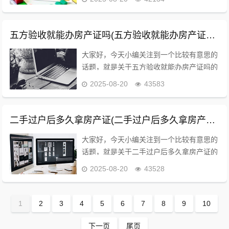
向是啥的解答，让我们一起看看吧。房屋他
项权证和房产证抵押有什么区别？房屋他项
权证和房产...
五方验收就能办房产证吗(五方验收就能办房产证吗现在)
大家好，今天小编关注到一个比较有意思的
话题，就是关于五方验收就能办房产证吗的
问题，于是小编就整理了4个相关介绍五方
2025-08-20
43583
验收就能办房产证吗的解答，让我们一起看
看吧。五方验收后是否能办理房产证？五方
验收后能否...
二手过户后多久拿房产证(二手过户后多久拿房产证啊)
大家好，今天小编关注到一个比较有意思的
话题，就是关于二手过户后多久拿房产证的
问题，于是小编就整理了5个相关介绍二手
2025-08-20
43528
过户后多久拿房产证的解答，让我们一起看
看吧。二手房卖方什么时候拿到钱？2021
上海纯公...
1
2
3
4
5
6
7
8
9
10
下一页
尾页