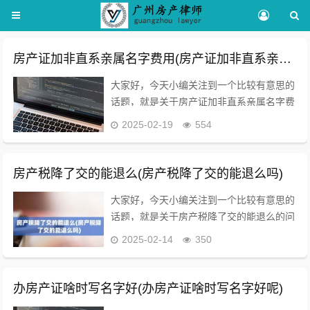
房产证加非直系亲属名字费用(房产证加非直系亲属关系的名字)
大家好，今天小编关注到一个比较有意思的
话题，就是关于房产证加非直系亲属名字费
用的问题，于是小编就整理了5个相关介绍
2025-02-19
554
房产证加非直系亲属名字费用的解答，让我
们一起看看吧。请问，直系亲属之间，在房
产证上加名...
房产税降了交的能退么(房产税降了交的能退么吗)
大家好，今天小编关注到一个比较有意思的
话题，就是关于房产税降了交的能退么的问
题，于是小编就整理了4个相关介绍房产税
2025-02-14
350
降了交的能退么的解答，让我们一起看看
吧。2016-2018买房的可以退契税吗？房产
税多...
办房产证啥时写名字好(办房产证啥时写名字好呢)