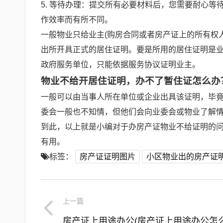
5. 等待办理：提交所有必要材料后，您需要耐心
作效率而有所不同。
一般物业只给业主(购房合同或者房产证上的所有权
出所开具正式的居住证明。要是所用的居住证明是
政府服务单位，只能依据服务协议证明业主。
物业不给开居住证明，办不了暂住证怎么办
一般可以由当事人所在单位或企业出具该证明，毕
委会一般也不知情，但他们会向业委会或物业了解
到此，以上就是小编对于办房产证物业不给证明的问
有用。
标签：
房产证证明图片
小区物业出的房产证
上一篇
房产证上用途办公(房产证上用途办公怎么