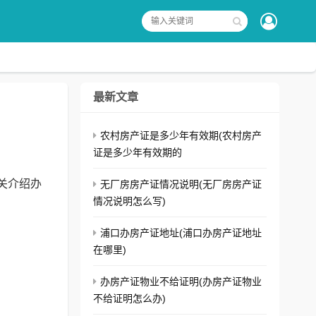
最新文章
农村房产证是多少年有效期(农村房产
证是多少年有效期的
关介绍办
无厂房房产证情况说明(无厂房房产证
情况说明怎么写)
浦口办房产证地址(浦口办房产证地址
在哪里)
办房产证物业不给证明(办房产证物业
不给证明怎么办)