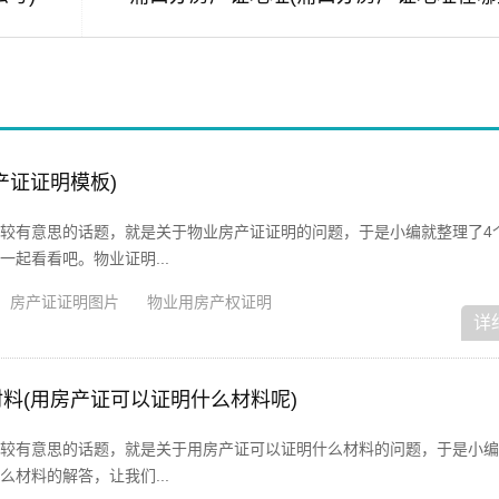
产证证明模板)
较有意思的话题，就是关于物业房产证证明的问题，于是小编就整理了4
起看看吧。物业证明...
房产证证明图片
物业用房产权证明
详
料(用房产证可以证明什么材料呢)
较有意思的话题，就是关于用房产证可以证明什么材料的问题，于是小编
材料的解答，让我们...