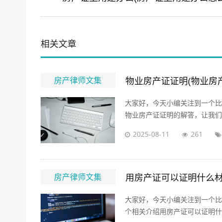
相关文章
房产律师文集
物业房产证证明(物业房
大家好，今天小编关注到一个比
物业房产证证明的解答，让我们一
2025-08-11
261
房产律师文集
用房产证可以证明什么材
大家好，今天小编关注到一个比
个相关介绍用房产证可以证明什么