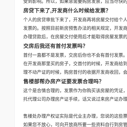
受到影响。所以，如果急需要购房发票，应当尽快
房贷下来了,开发商什么时候给发票？
个人的房贷审批下来了，开发商再将房屋交付给个
发票的。按照目前新房预售办法的相关规定，开发
办理贷款后，在房屋交付使用后才能取得房屋发票
交房后我还有首付发票吗？
首付一直都不是发票，交房后你也不会有首付发票
在开发商那里买的房子，交首付的时候，开发商给
理不动产证的时候，购房首付的收据开发商收回，
售楼部帮办房产证要发票合理吗？
这个是合情合理的，发票作为你购买该房屋的凭证
托代理公司办理房产证手续，话又说过来房产证办
售楼处办理产权证实际是代业主办理，您说的这些
如果您不放心，可向开放商所要一些资料自行到房