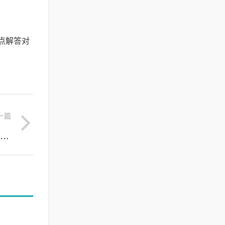
点解答对
一篇
哈尔滨无房产证小区(哈尔滨无房产证小区怎么办)