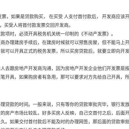
票，如果是贷款购买， 在买受 人支付首付款后， 开发商应该
票，买受人将首付款发票交回开发商。
取款项时，必须开具税务机关统一印制的《不动产发票》。
发商办理建房手续后，在建房时候就可以预售房屋，但不能马上
，就可以开具正式的税务发票，所以买房贷款后，就要立即向开
本人去跟房地产开发商沟通，因为房地产开发企业他们开发票是
逐笔开具，如果购房者有急用，那可以要求对方先给自己开具，
办理贷款的时间。一般来说，只有等你的贷款审批完毕，银行发
在的房产市场比较乱，好多买房人反映，自己交首付之后，后面
之久。如果交付首付款后不能及时的办理网签，那后面的贷款审