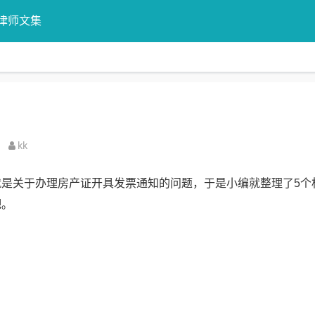
律师文集
kk
是关于办理房产证开具发票通知的问题，于是小编就整理了5个
吧。